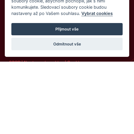
KONTAKT
soubory cookie, abychom pochopili, jak s nimi
komunikujete. Sledovací soubory cookie budou
nastaveny až po Vašem souhlasu.
Vybrat cookies
Máme certifikaci: ISO 9001:2015
Přijmout vše
Odmítnout vše
© 2026 IJS Service s.r.o.
GDPR
 | 
Nastavení cookies
 | 
Cookies
Vytvořeno v 
Beneš & Michl