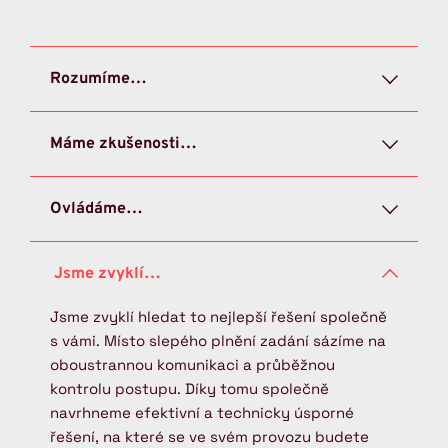
Rozumíme tomu, že každý provoz má svá 
Máme zkušenosti…
specifika. Realizovali jsme projekty pro 
potravinářský, strojírenský či automobilový 
Máme zkušenosti s různými technologiemi i 
průmysl, a proto vždy hledáme nejvhodnější 
Ovládáme…
platformami. Neomezujeme se na vlastní 
technické i organizační řešení na míru vaší 
systémy či konkrétní značky. Proto dokážeme 
výrobě.
Celý projekt od prvotního návrhu až po oživení 
převzít do správy či servisu i existující řešení 
u zákazníka řešíme interně. Zajišťujeme 
od konkurence.
projekci, mechanickou konstrukci, vývoj a 
Jsme zvyklí hledat to nejlepší řešení společně 
programování PLC systémů i samotnou výrobu 
s vámi. Místo slepého plnění zadání sázíme na 
a montáž. Díky tomu máme plnou kontrolu nad 
oboustrannou komunikaci a průběžnou 
termíny i technickým provedením a zajišťujeme 
kontrolu postupu. Díky tomu společně 
také následný servis.
navrhneme efektivní a technicky úsporné 
řešení, na které se ve svém provozu budete 