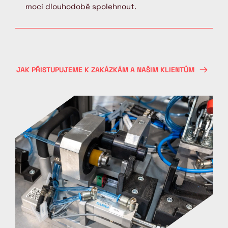
moci dlouhodobě spolehnout.
JAK PŘISTUPUJEME K ZAKÁZKÁM A NAŠIM KLIENTŮM