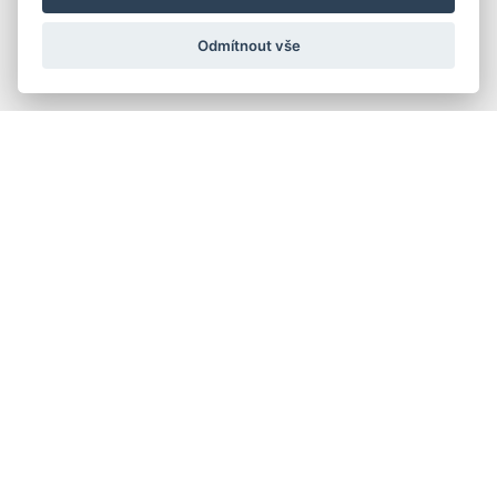
VÍCE INFORMACÍ
Odmítnout vše
Systém pro hlídání spotřeby 
médií a prediktivní údržbu
Předcházejte vysokým provozním nákladům, 
neplánovaným odstávkám či zbytečným 
ztrátám energie.
VÍCE INFORMACÍ