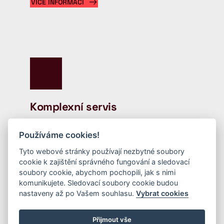
VÍCE INFORMACÍ
Komplexní servis
Ušetřete čas a náklady díky našemu plně 
Používáme cookies!
integrovanému přístupu. Naše komplexní 
Tyto webové stránky používají nezbytné soubory
servisní podpora zahrnuje jak záruční, tak 
cookie k zajištění správného fungování a sledovací
pozáruční servis všech zařízení – od 
soubory cookie, abychom pochopili, jak s nimi
mechanických částí přes elektroinstalaci až 
komunikujete. Sledovací soubory cookie budou
po řídicí systémy a software – bez ohledu 
nastaveny až po Vašem souhlasu.
Vybrat cookies
na to, jestli jsme je dodali my, nebo 
konkurence.
Přijmout vše