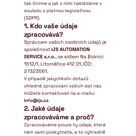
tak činíme a jak s nimi nakládáme v 
souladu s platnou legislativou 
(GDPR).
1. Kdo vaše údaje 
zpracovává?
Správcem vašich osobních údajů je 
společnost 
IJS AUTOMATION 
SERVICE s.r.o.
, se sídlem Na Bídnici 
1512/1, Litoměřice 412 01, IČO: 
27323561.
V případě jakýchkoliv dotazů 
ohledně zpracování vašich dat nás 
můžete kontaktovat na e-mailu: 
info@ijs.cz
.
2. Jaké údaje 
zpracováváme a proč?
Zpracováváme pouze ty údaje, které 
nám sami poskytnete, a to výhradně 