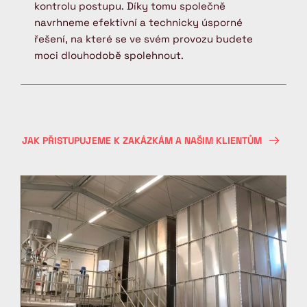
kontrolu postupu. Díky tomu společně 
také následný servis.
navrhneme efektivní a technicky úsporné 
řešení, na které se ve svém provozu budete 
moci dlouhodobě spolehnout.
JAK PŘISTUPUJEME K ZAKÁZKÁM A NAŠIM KLIENTŮM