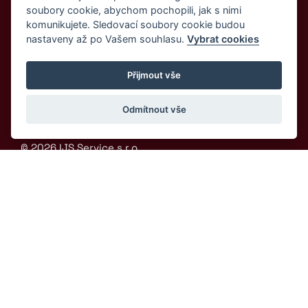
soubory cookie, abychom pochopili, jak s nimi
KARIÉRA
komunikujete. Sledovací soubory cookie budou
KONTAKT
nastaveny až po Vašem souhlasu.
Vybrat cookies
Máme certifikaci: ISO 9001:2015
Přijmout vše
Odmítnout vše
© 2026 IJS Service s.r.o.
GDPR
 | 
Nastavení cookies
 | 
Cookies
Vytvořeno v 
Beneš & Michl