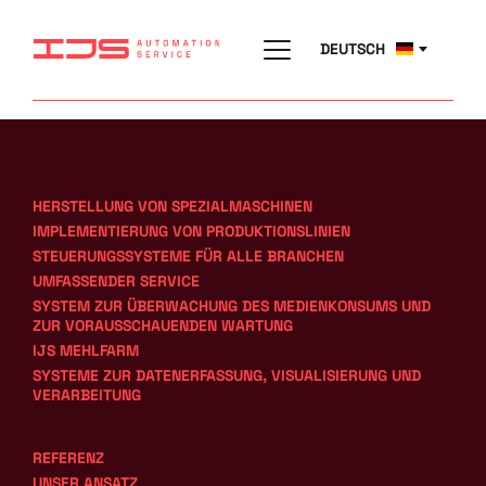
DEUTSCH
HERSTELLUNG VON SPEZIALMASCHINEN
IMPLEMENTIERUNG VON PRODUKTIONSLINIEN
STEUERUNGSSYSTEME FÜR ALLE BRANCHEN
UMFASSENDER SERVICE
SYSTEM ZUR ÜBERWACHUNG DES MEDIENKONSUMS UND 
ZUR VORAUSSCHAUENDEN WARTUNG
IJS MEHLFARM
SYSTEME ZUR DATENERFASSUNG, VISUALISIERUNG UND 
VERARBEITUNG
REFERENZ
UNSER ANSATZ