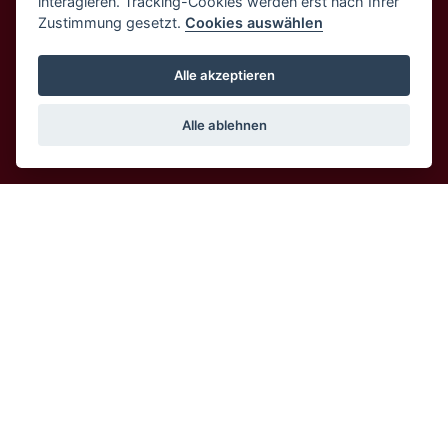
interagieren. Tracking-Cookies werden erst nach Ihrer
KARRIERE
Zustimmung gesetzt.
Cookies auswählen
KONTAKT
Alle akzeptieren
Wir sind nach ISO 9001:2015 zertifiziert.
Alle ablehnen
© 2026 IJS Service sro
DSGVO
 | 
Cookie-Einstellungen
 | 
Cookies
Erstellt in 
Benes & Michl