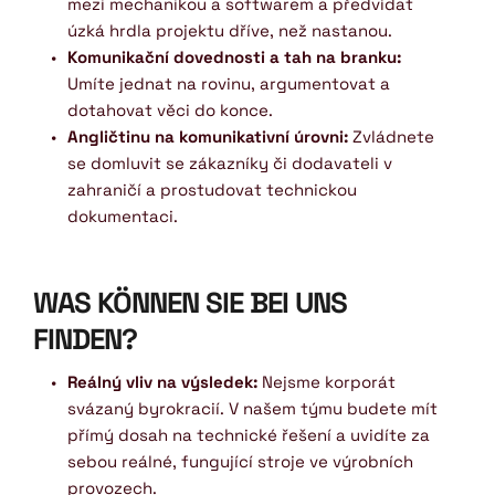
mezi mechanikou a softwarem a předvídat 
úzká hrdla projektu dříve, než nastanou.
Komunikační dovednosti a tah na branku:
Umíte jednat na rovinu, argumentovat a 
dotahovat věci do konce.
Angličtinu na komunikativní úrovni:
 Zvládnete 
se domluvit se zákazníky či dodavateli v 
zahraničí a prostudovat technickou 
dokumentaci. 
WAS KÖNNEN SIE BEI UNS 
FINDEN?
Reálný vliv na výsledek:
 Nejsme korporát 
svázaný byrokracií. V našem týmu budete mít 
přímý dosah na technické řešení a uvidíte za 
sebou reálné, fungující stroje ve výrobních 
provozech.