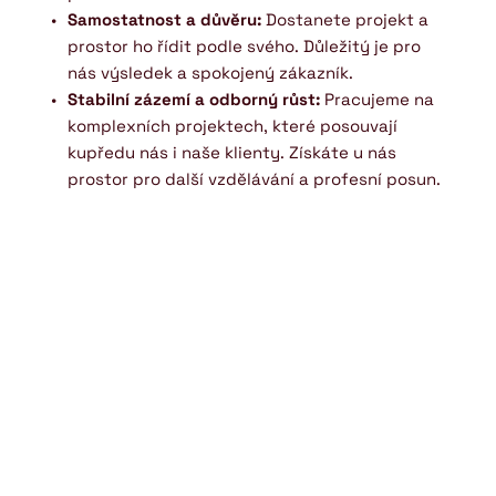
Samostatnost a důvěru:
 Dostanete projekt a 
prostor ho řídit podle svého. Důležitý je pro 
nás výsledek a spokojený zákazník.
Stabilní zázemí a odborný růst:
 Pracujeme na 
komplexních projektech, které posouvají 
kupředu nás i naše klienty. Získáte u nás 
prostor pro další vzdělávání a profesní posun.
HABEN SIE INTERESSE AN 
DIESER POSITION?
Bitte füllen Sie das untenstehende Formular 
aus oder kontaktieren Sie uns unter 
+420 
775 903 972
 oder 
info@ijs.cz