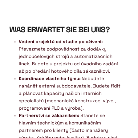
WAS ERWARTET SIE BEI UNS?
Vedení projektů od studie po oživení:
Převezmete zodpovědnost za dodávky 
jednoúčelových strojů a automatizačních 
linek. Budete u projektu od úvodního zadání 
až po předání hotového díla zákazníkovi.
Koordinace vlastního týmu:
 Nebudete 
nahánět externí subdodavatele. Budete řídit 
a plánovat kapacity našich interních 
specialistů (mechanická konstrukce, vývoj, 
programování PLC a výroba).
Partnerství se zákazníkem:
 Stanete se 
hlavním technickým a komunikačním 
partnerem pro klienty (často manažery 
výroby, údržby nebo kvality). Budete s nimi 